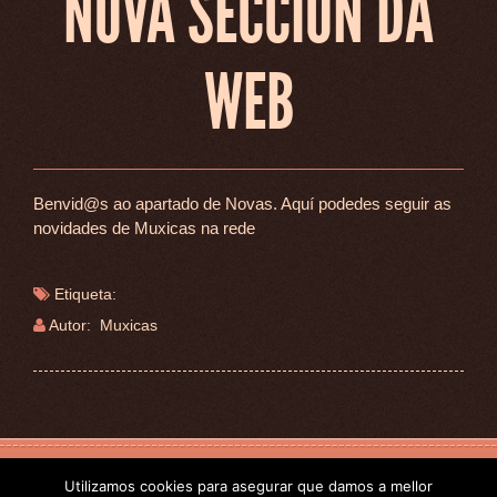
NOVA SECCIÓN DA
WEB
Benvid@s ao apartado de Novas. Aquí podedes seguir as
novidades de Muxicas na rede
Etiqueta:
Autor: Muxicas
Utilizamos cookies para asegurar que damos a mellor
Dereitos reservados
MUXICAS
2017