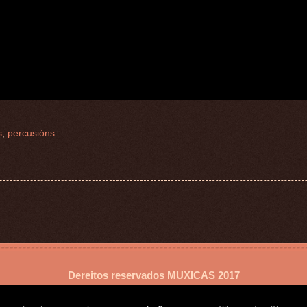
s
,
percusións
Dereitos reservados
MUXICAS
2017